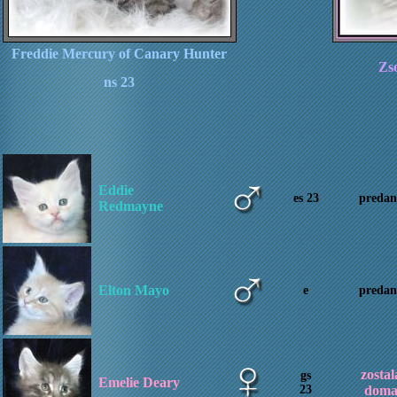
Freddie Mercury of Canary Hunter
Zs
ns 23
Eddie
es 23
predan
Redmayne
Elton Mayo
e
predan
zostal
gs
Emelie Deary
23
dom