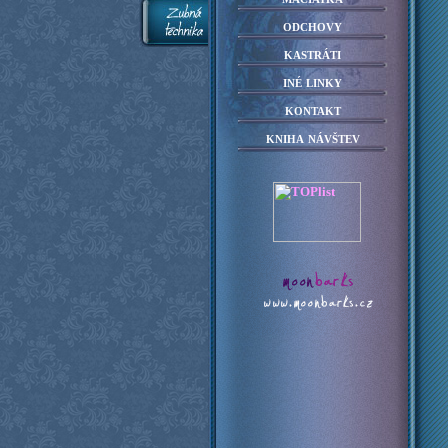
odchovy
kastráti
iné linky
kontakt
kniha návštev