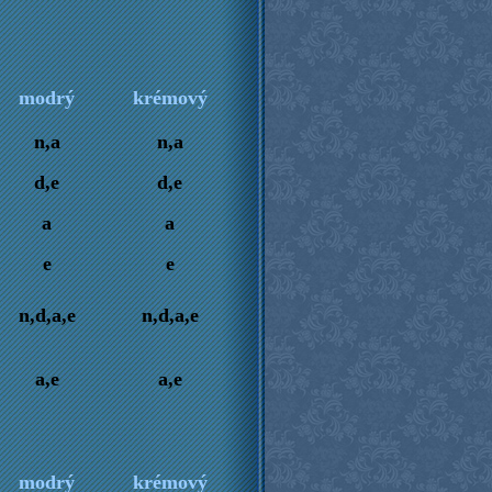
modrý
krémový
n,a
n,a
d,e
d,e
a
a
e
e
n,d,a,e
n,d,a,e
a,e
a,e
modrý
krémový