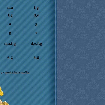
n,a
f,g
f,g
d,e
a
g
g
e
n,a,f,g
d,e,f,g
a,g
e,g
a, g - modrá korytnačka