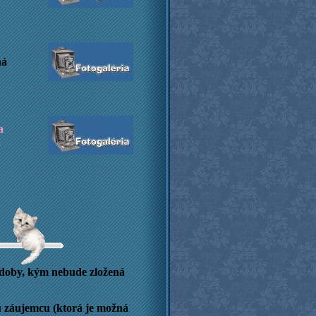
ná
a
a
o doby, kým nebude zložená
vu záujemcu (ktorá je možná