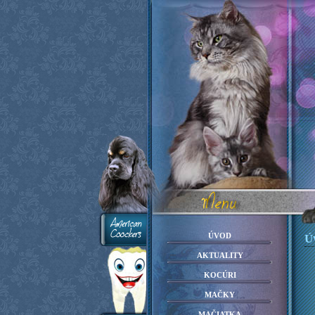
úvod
Ú
aktuality
kocúri
mačky
mačiatka