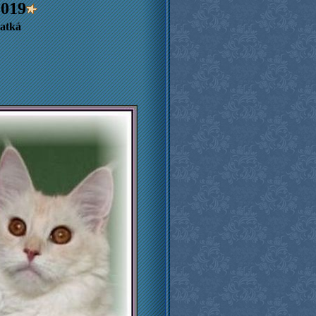
201
9
atká