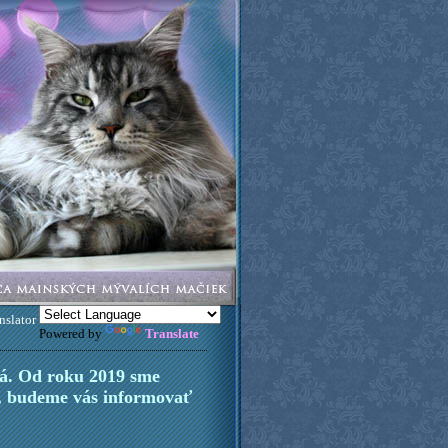
nslator
Powered by
Translate
ná. Od roku 2019 sme
í, budeme vás informovať