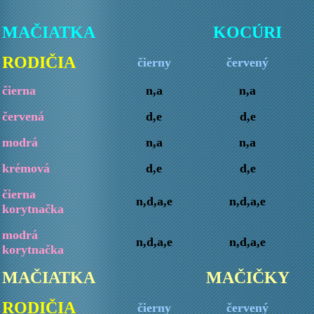
MAČIATKA
KOCÚRI
RODIČIA
čierny
červený
čierna
n,a
n,a
červená
d,e
d,e
modrá
n,a
n,a
krémová
d,e
d,e
čierna
n,d,a,e
n,d,a,e
korytnačka
modrá
n,d,a,e
n,d,a,e
korytnačka
MAČIATKA
MAČIČKY
RODIČIA
čierny
červený