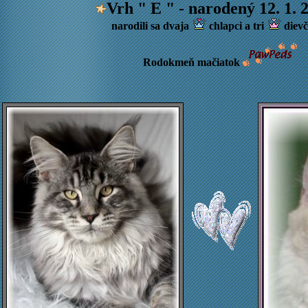
Vrh " E " - narodený 12. 1
. 
narodili sa dvaja
chlapci a tri
dievč
Rodokmeň mačiatok