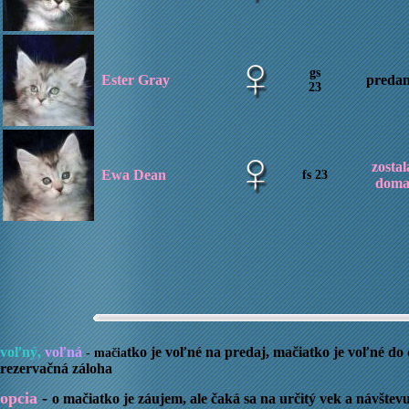
gs
Ester Gray
preda
23
zostal
Ewa Dean
fs 23
dom
voľný,
voľná
tko je voľné na predaj, mačiatko je voľné d
- mačia
rezervačná záloha
opcia
-
o mačiatko je záujem, ale čaká sa na určitý vek a návšte