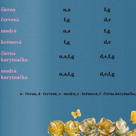
čierna
n,a
f,g
červená
f,g
d,e
modrá
n,a
f,g
krémová
f,g
d,e
čierna
n,a,f,g
d,e,f,g
korytnačka
modrá
n,a,f,g
d,e,f,g
korytnačka
n - čierna, d - červená, a - modrá, e - krémová, f - čierna korytnačk