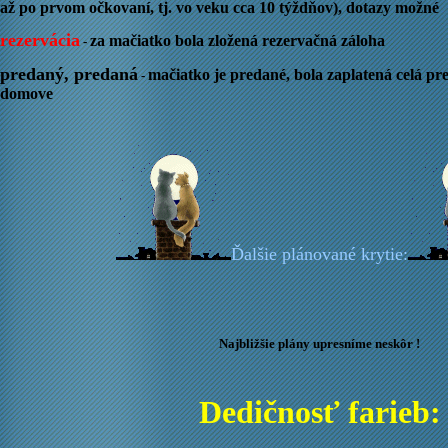
až po prvom očkovaní, tj. vo veku cca 10 týždňov), dotazy možné
rezervácia
za mačiatko bola zložená rezervačná záloha
-
predaný, predaná
mačiatko je predané, bola zaplatená celá pr
-
domove
Ďalšie plánované krytie:
Najbližšie plány upresníme neskôr !
Dedičnosť farieb: