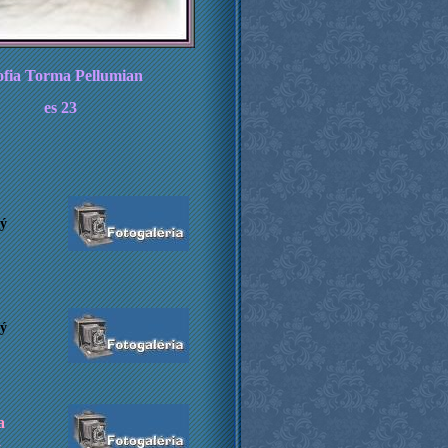
ofia Torma Pellumian
es 23
ý
ý
a
a